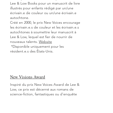
Lee & Low Books pour un manuscrit de livre
illustrés pour enfants rédigé par un/une
écrivain.e de couleur ou un/une écrivain.e
autochtone.
Créé en 2000, le prix New Voices encourage
les écrivain.e.s de couleur et les écrivain.e.s
autochtones à soumettre leur manuscrit à
Lee & Low, lequel est fier de nourrir de
nouveaux talents.
Website
*Disponible uniquement pour les
résident.e.s des États-Unis.
New Visions Award
Inspiré du prix New Voices Award de Lee &
Low, ce prix est décerné aux romans de
science-fiction, fantastiques ou d’enquête
pour enfants ou adolescent.e.s.
Website
*Disponible uniquement pour les
résident.e.s des États-Unis.